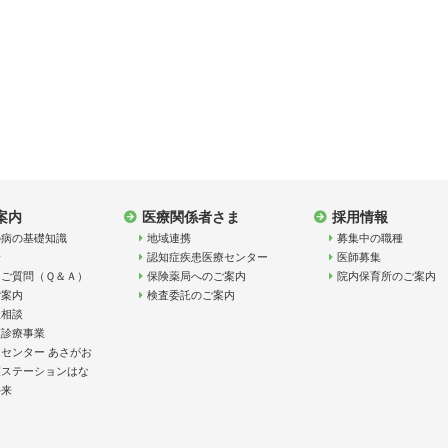
案内
医療関係者さま
採用情報
の病の基礎知識
地域連携
募集中の職種
診
認知症疾患医療センター
医師募集
るご質問（Ｑ＆Ａ）
保険薬局へのご案内
院内保育所のご案内
ご案内
検査委託のご案内
祉相談
額診療事業
センター あさがお
護ステーションはな
外来