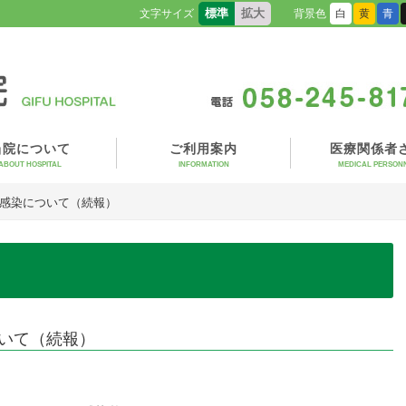
標準
拡大
文字サイズ
背景色
白
黄
青
当院について
ご利用案内
医療関係者
ABOUT HOSPITAL
INFORMATION
MEDICAL PERSON
ス感染について（続報）
いて（続報）