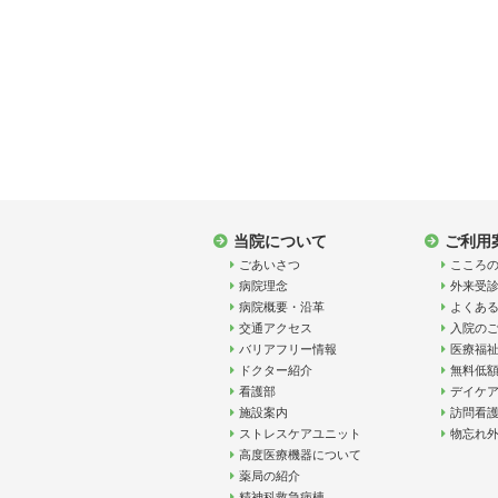
当院について
ご利用
ごあいさつ
こころ
病院理念
外来受
病院概要・沿革
よくあ
交通アクセス
入院の
バリアフリー情報
医療福
ドクター紹介
無料低
看護部
デイケア
施設案内
訪問看
ストレスケアユニット
物忘れ
高度医療機器について
薬局の紹介
精神科救急病棟