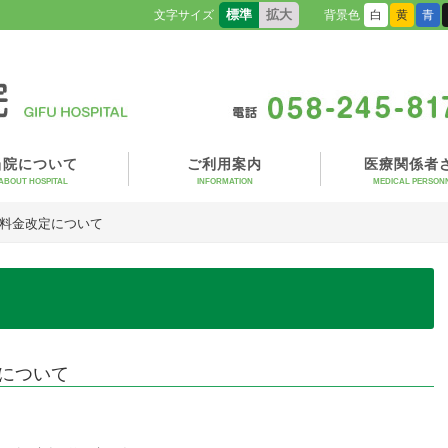
標準
拡大
文字サイズ
背景色
白
黄
青
当院について
ご利用案内
医療関係者
ABOUT HOSPITAL
INFORMATION
MEDICAL PERSON
う料金改定について
について