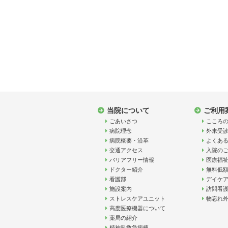
当院について
ご利用
ごあいさつ
こころ
病院理念
外来受
病院概要・沿革
よくあ
交通アクセス
入院の
バリアフリー情報
医療福
ドクター紹介
無料低
看護部
デイケア
施設案内
訪問看
ストレスケアユニット
物忘れ
高度医療機器について
薬局の紹介
精神科救急病棟