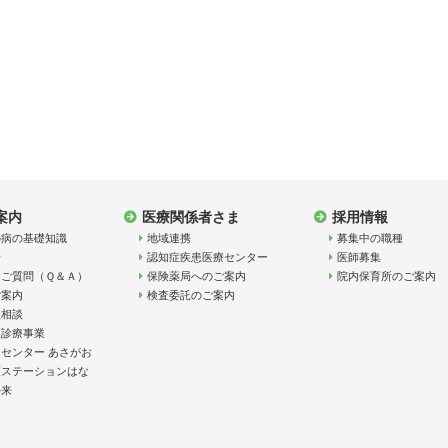
案内
医療関係者さま
採用情報
の病の基礎知識
地域連携
募集中の職種
診
認知症疾患医療センター
医師募集
るご質問（Ｑ＆Ａ）
保険薬局へのご案内
院内保育所のご案内
ご案内
検査委託のご案内
祉相談
額診療事業
センター あさがお
護ステーションはな
外来