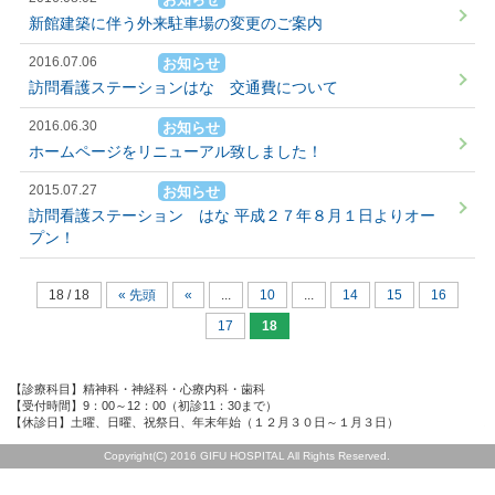
新館建築に伴う外来駐車場の変更のご案内
2016.07.06
お知らせ
訪問看護ステーションはな 交通費について
2016.06.30
お知らせ
ホームページをリニューアル致しました！
2015.07.27
お知らせ
訪問看護ステーション はな 平成２７年８月１日よりオー
プン！
18 / 18
« 先頭
«
...
10
...
14
15
16
17
18
【診療科目】精神科・神経科・心療内科・歯科
【受付時間】9：00～12：00（初診11：30まで）
【休診日】土曜、日曜、祝祭日、年末年始（１２月３０日～１月３日）
Copyright(C) 2016 GIFU HOSPITAL All Rights Reserved.